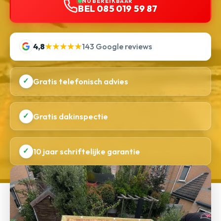
NU BEREIKBAAR
BEL 085 019 59 87
4,8
★★★★★
143 Google reviews
✓
Gratis telefonisch advies
✓
Gratis dakinspectie
✓
10 jaar schriftelijke garantie