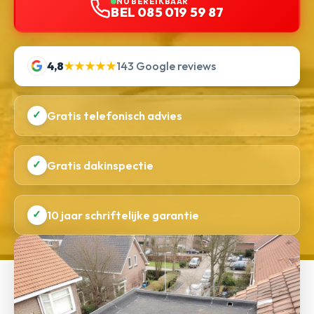
NU BEREIKBAAR
BEL 085 019 59 87
4,8
★★★★★
143 Google reviews
✓
Gratis telefonisch advies
✓
Gratis dakinspectie
✓
10 jaar schriftelijke garantie