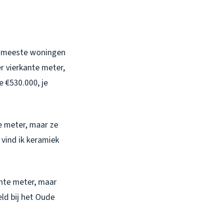
de meeste woningen
r vierkante meter,
e €530.000, je
e meter, maar ze
 vind ik keramiek
nte meter, maar
eld bij het Oude