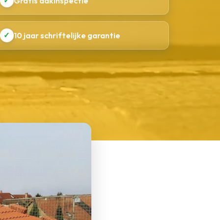
✓
Gratis dakinspectie
✓
10 jaar schriftelijke garantie