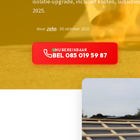
isolatie-upgrade, inclusief kosten, subsidi
2025.
door
John
· 30 oktober 2025
NU BEREIKBAAR
BEL 085 019 59 87