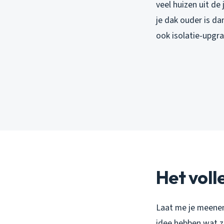
veel huizen uit de
je dak ouder is da
ook isolatie-upgra
Het voll
Laat me je meenem
idee hebben wat z