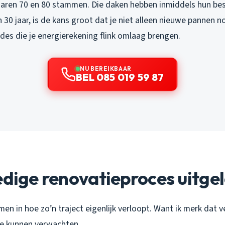
 jaren 70 en 80 stammen. Die daken hebben inmiddels hun best
n 30 jaar, is de kans groot dat je niet alleen nieuwe pannen 
des die je energierekening flink omlaag brengen.
NU BEREIKBAAR
BEL 085 019 59 87
edige renovatieproces uitge
en in hoe zo’n traject eigenlijk verloopt. Want ik merk dat 
e kunnen verwachten.