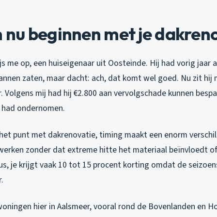
nu beginnen met je dakren
js me op, een huiseigenaar uit Oosteinde. Hij had vorig jaar 
annen zaten, maar dacht: ach, dat komt wel goed. Nu zit hi
r. Volgens mij had hij €2.800 aan vervolgschade kunnen bespar
ie had ondernomen.
k het punt met dakrenovatie, timing maakt een enorm verschil.
werken zonder dat extreme hitte het materiaal beïnvloedt of
us, je krijgt vaak 10 tot 15 procent korting omdat de seizoen
.
 woningen hier in Aalsmeer, vooral rond de Bovenlanden en H