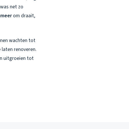
 was net zo
lsmeer
om draait,
unnen wachten tot
e laten renoveren.
n uitgroeien tot