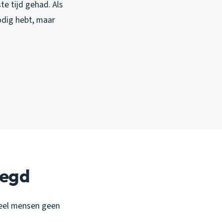
e tijd gehad. Als
nodig hebt, maar
legd
veel mensen geen