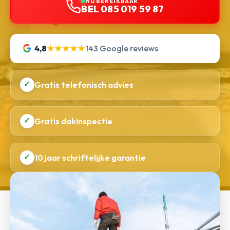
NU BEREIKBAAR
BEL 085 019 59 87
4,8
★★★★★
143 Google reviews
✓
Gratis telefonisch advies
✓
Gratis dakinspectie
✓
10 jaar schriftelijke garantie