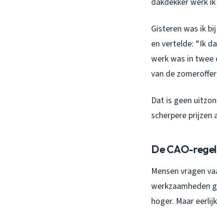
dakdekker werk ik
Gisteren was ik bi
en vertelde: “Ik d
werk was in twee 
van de zomeroffert
Dat is geen uitzon
scherpere prijzen
De CAO-regels
Mensen vragen vaa
werkzaamheden ges
hoger. Maar eerlij