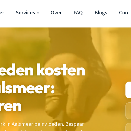
er
Services
Over
FAQ
Blogs
Cont
eden kosten
lsmeer:
ren
rk in Aalsmeer beïnvloeden. Bespaar