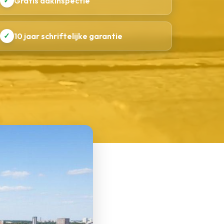
✓
Gratis dakinspectie
✓
10 jaar schriftelijke garantie