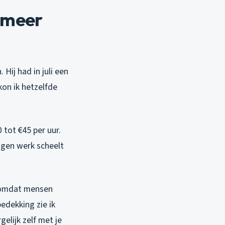
: meer
 Hij had in juli een
kon ik hetzelfde
tot €45 per uur.
agen werk scheelt
d omdat mensen
edekking zie ik
gelijk zelf met je