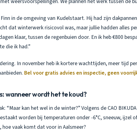
 met weersvoorspellingen. We plannen het werk tussen de bu
j Finn in de omgeving van Kudelstaart. Hij had zijn dakpanne
acht dat winterwerk risicovol was, maar jullie hadden alles p
dagen klaar, tussen de regenbuien door. En ik heb €800 besp
e die ik had.”
dering. In november heb ik kortere wachttijden, meer tijd per 
 aanbieden.
Bel voor gratis advies en inspectie, geen voorri
: wanneer wordt het te koud?
k: “Maar kan het wel in de winter?” Volgens de CAO BIKUD
taakt worden bij temperaturen onder -6°C, sneeuw, ijzel of
k, hoe vaak komt dat voor in Aalsmeer?