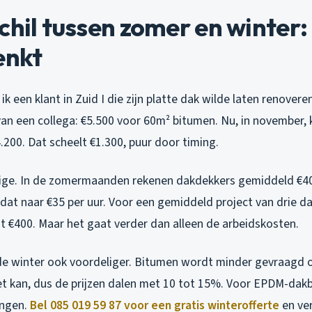
chil tussen zomer en winter
enkt
 een klant in Zuid I die zijn platte dak wilde laten renoveren.
an een collega: €5.500 voor 60m² bitumen. Nu, in november, 
200. Dat scheelt €1.300, puur door timing.
 enige. In de zomermaanden rekenen dakdekkers gemiddeld €40 
 dat naar €35 per uur. Voor een gemiddeld project van drie d
ot €400. Maar het gaat verder dan alleen de arbeidskosten.
n de winter ook voordeliger. Bitumen wordt minder gevraag
et kan, dus de prijzen dalen met 10 tot 15%. Voor EPDM-dakb
ingen.
Bel 085 019 59 87 voor een gratis winterofferte
en ver