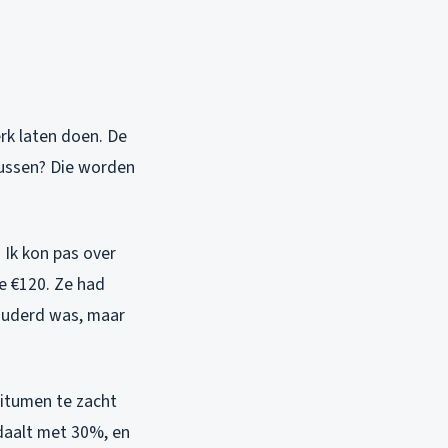
rk laten doen. De
lussen? Die worden
Ik kon pas over
e €120. Ze had
rouderd was, maar
bitumen te zacht
daalt met 30%, en