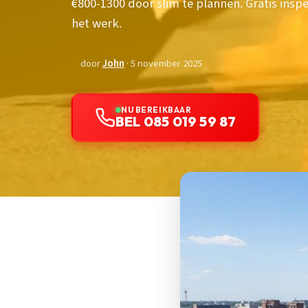
€800-1300 door slim te plannen. Gratis inspec
het werk.
door
John
· 5 november 2025
NU BEREIKBAAR
BEL 085 019 59 87