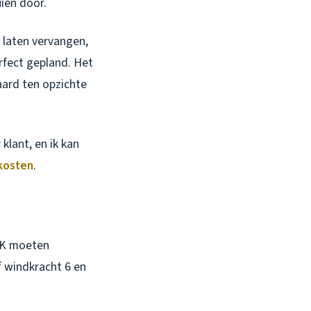
ien door.
n laten vervangen,
erfect gepland. Het
aard ten opzichte
klant, en ik kan
jkosten
.
AK moeten
 windkracht 6 en