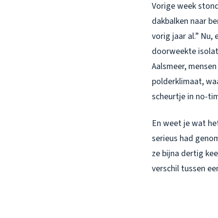
Vorige week stond 
dakbalken naar ben
vorig jaar al.” Nu,
doorweekte isolati
Aalsmeer, mensen 
polderklimaat, waa
scheurtje in no-ti
En weet je wat he
serieus had genom
ze bijna dertig ke
verschil tussen ee