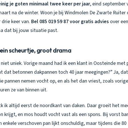
inig je goten minimaal twee keer per jaar
, eind september 
 maart na de winter. Woon je bij Windmolen De Zwarte Ruiter
 drie keer van.
Bel 085 019 59 87 voor gratis advies
over ee
dat bij jouw situatie past.
ein scheurtje, groot drama
s niet uniek. Vorige maand had ik een klant in Oosteinde met 
ht dat betonnen dakpannen toch 40 jaar meegingen?” Ja, dat 
e pannen nemen vocht op, en als het dan vriest, zoals vorig
uren ze van binnen uit.
k ik altijd eerst de noordkant van daken. Daar groeit het 
n krijgt, en mos houdt vocht vast als een spons. Bij vorst bar
n enkele verschoven pan lijkt onschuldig, maar tijdens die 8