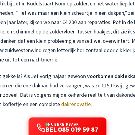
ik bij Jet in Kudelstaart Kom op zolder, en het water liep lett
eden. “Het was maar een klein scheurtje in een dakpan,” zei 
 een jaar later, kijken we naar €4.200 aan reparaties. Rot in de
e, en schimmel op de zoldervloer. Tussen haakjes, dit zie ik 
denken dat een klein probleempje vanzelf wel overwintert. 
r zuidwestenwind regen letterlijk horizontaal door elk kier j
me uit tot een nachtmerrie.
t gekke is? Als Jet vorig najaar gewoon
voorkomen daklekka
en en die ene dakpan had vervangen, was ze €150 kwijt gew
er zoveel. Dat is volgens mij de keiharde realiteit van dakond
n koffertje en een complete
dakrenovatie
.
NU BEREIKBAAR
BEL 085 019 59 87