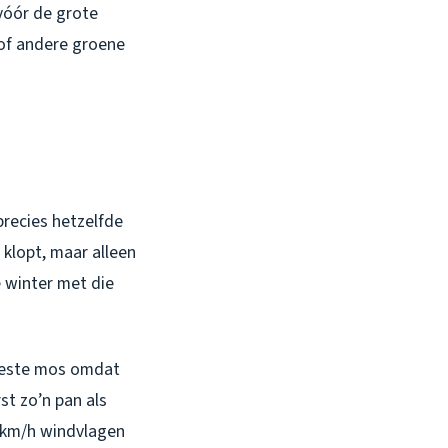
vóór de grote
 of andere groene
n
precies hetzelfde
klopt, maar alleen
e winter met die
meeste mos omdat
st zo’n pan als
0 km/h windvlagen