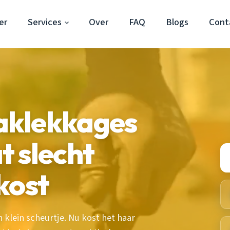
er
Services
Over
FAQ
Blogs
Cont
aklekkages
 slecht
kost
 klein scheurtje. Nu kost het haar