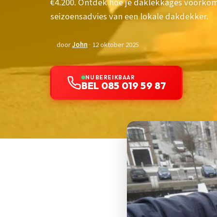
€4.200. Ontdek hoe je daklekkages voorkom
seizoensadvies van een lokale dakdekker.
door
John
· 12 oktober 2025
NU BEREIKBAAR
BEL 085 019 59 87