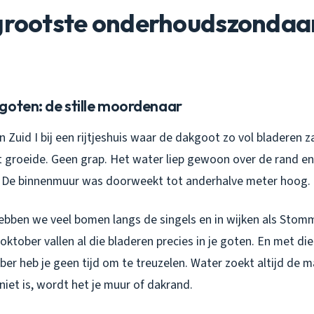
grootste onderhoudszondaars
goten: de stille moordenaar
in Zuid I bij een rijtjeshuis waar de dakgoot zo vol bladeren z
 groeide. Geen grap. Het water liep gewoon over de rand en 
. De binnenmuur was doorweekt tot anderhalve meter hoog.
ebben we veel bomen langs de singels en in wijken als Stomm
oktober vallen al die bladeren precies in je goten. En met d
er heb je geen tijd om te treuzelen. Water zoekt altijd de m
 niet is, wordt het je muur of dakrand.