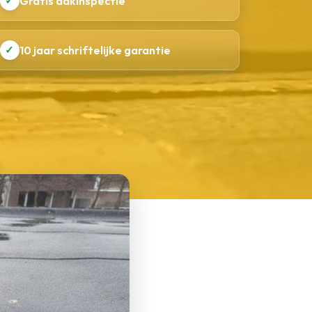
✓
Gratis dakinspectie
✓
10 jaar schriftelijke garantie