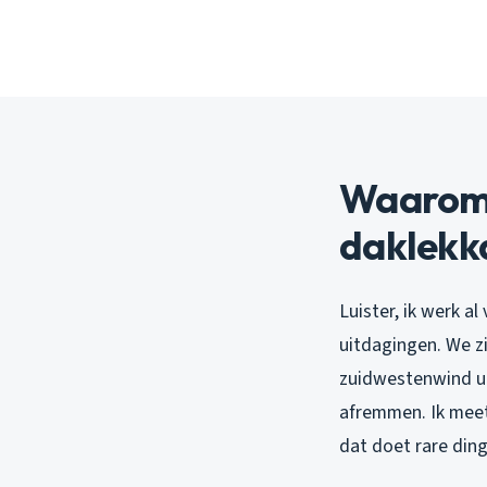
Waarom 
daklekk
Luister, ik werk al 
uitdagingen. We zi
zuidwestenwind ui
afremmen. Ik meet
dat doet rare din