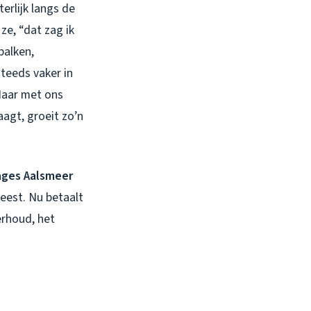
erlijk langs de
ze, “dat zag ik
 balken,
steeds vaker in
Maar met ons
aagt, groeit zo’n
ges Aalsmeer
eest. Nu betaalt
erhoud, het